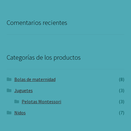
de
de
de
pekenido
pekenido
pekenido
en
en
en
Facebook
Instagram
Pinterest
Comentarios recientes
Categorías de los productos
Bolas de maternidad
(8)
Juguetes
(3)
Pelotas Montessori
(3)
Nidos
(7)