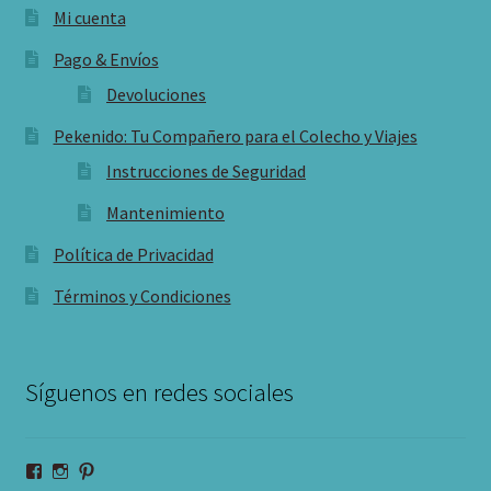
Mi cuenta
Pago & Envíos
Devoluciones
Pekenido: Tu Compañero para el Colecho y Viajes
Instrucciones de Seguridad
Mantenimiento
Política de Privacidad
Términos y Condiciones
Síguenos en redes sociales
Ver
Ver
Ver
perfil
perfil
perfil