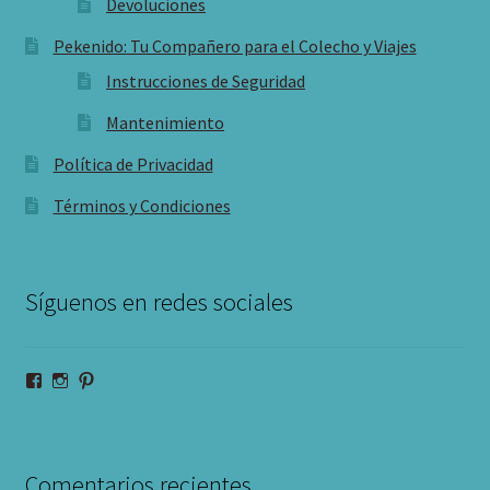
Devoluciones
Pekenido: Tu Compañero para el Colecho y Viajes
Instrucciones de Seguridad
Mantenimiento
Política de Privacidad
Términos y Condiciones
Síguenos en redes sociales
Ver
Ver
Ver
perfil
perfil
perfil
de
de
de
pekenido
pekenido
pekenido
en
en
en
Facebook
Instagram
Pinterest
Comentarios recientes