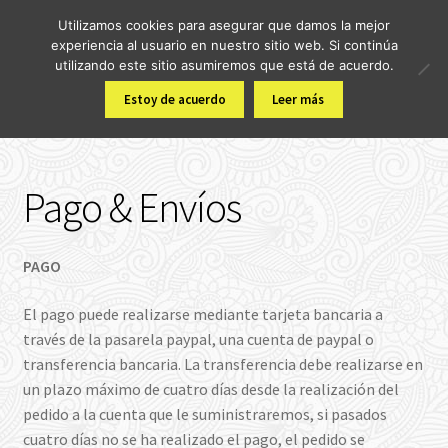
Utilizamos cookies para asegurar que damos la mejor
Ir
Ir
experiencia al usuario en nuestro sitio web. Si continúa
Menú
a
al
utilizando este sitio asumiremos que está de acuerdo.
la
contenido
Inicio
Estoy de acuerdo
Leer más
navegación
Inicio
Pago & Envíos
Tienda
Pago & Envíos
Pekenido: Tu Compañero para el Colecho y Viajes
Carrito
PAGO
Finalizar compra
El pago puede realizarse mediante tarjeta bancaria a
través de la pasarela paypal, una cuenta de paypal o
transferencia bancaria. La transferencia debe realizarse en
Mi cuenta
un plazo máximo de cuatro días desde la realización del
pedido a la cuenta que le suministraremos, si pasados
Contacto
cuatro días no se ha realizado el pago, el pedido se