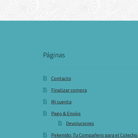
Páginas
Contacto
Finalizar compra
Mi cuenta
Pago & Envíos
Devoluciones
Pekenido: Tu Compañero para el Colecho