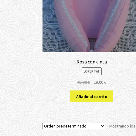
Rosa con cinta
¡OFERTA!
El
El
45,00
€
29,00
€
precio
precio
original
actual
Añadir al carrito
era:
es:
45,00 €.
29,00 €.
Mostrando los