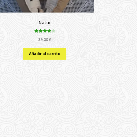
Natur
Valorado
39,00
€
con
4.00
de 5
Añadir al carrito