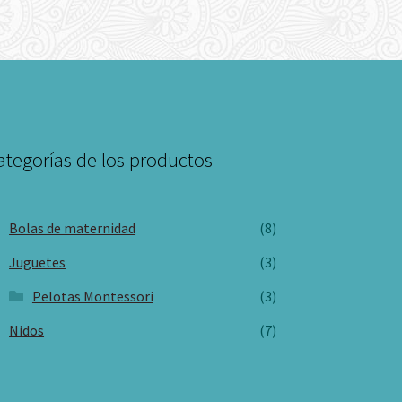
ategorías de los productos
Bolas de maternidad
(8)
Juguetes
(3)
Pelotas Montessori
(3)
Nidos
(7)