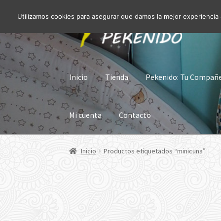
Utilizamos cookies para asegurar que damos la mejor experiencia a
Ir
Ir
a
al
la
contenido
navegación
Inicio
Tienda
Pekenido: Tu Compañer
Mi cuenta
Contacto
Inicio
Productos etiquetados “minicuna”