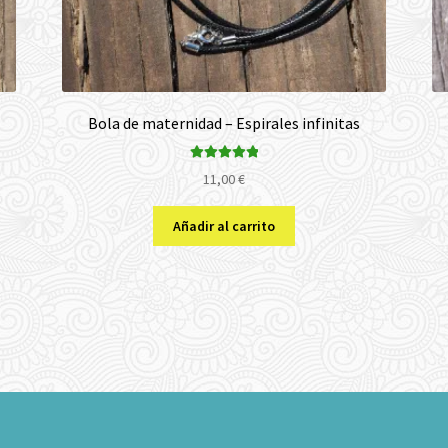
Bola de maternidad – Espirales infinitas
Valorado con
11,00
€
5.00
de 5
Añadir al carrito