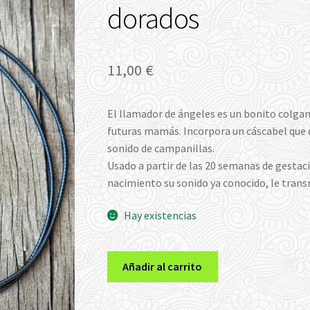
dorados
11,00
€
El llamador de ángeles es un bonito colgant
futuras mamás. Incorpora un cáscabel que 
sonido de campanillas.
Usado a partir de las 20 semanas de gestaci
nacimiento su sonido ya conocido, le trans
Hay existencias
Bola
Añadir al carrito
de
maternidad