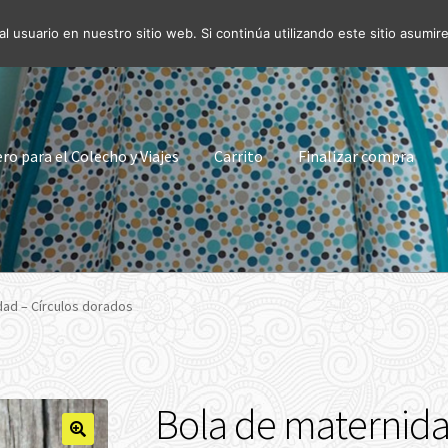
l usuario en nuestro sitio web. Si continúa utilizando este sitio asum
o para el Colecho y Viajes
Carrito
Finalizar compra
dad – Círculos dorados
Bola de maternida