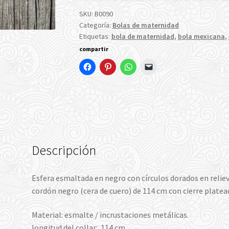
-
Círculos
SKU:
B0090
Categoría:
Bolas de maternidad
dorados
Etiquetas:
bola de maternidad
,
bola mexicana
,
cantidad
compartir
Descripción
Esfera esmaltada en negro con círculos dorados en relie
cordón negro (cera de cuero) de 114 cm con cierre platea
Material: esmalte / incrustaciones metálicas.
longitud del collar: 114 cm