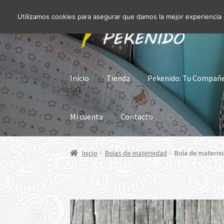
Utilizamos cookies para asegurar que damos la mejor experiencia a
Ir
Ir
a
al
la
contenido
navegación
Inicio
Tienda
Pekenido: Tu Compañer
Mi cuenta
Contacto
Inicio
Bolas de maternidad
Bola de materni