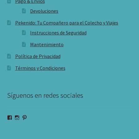
Pago & Envíos
Devoluciones
Pekenido: Tu Compañero para el Colecho y Viajes
Instrucciones de Seguridad
Mantenimiento
Política de Privacidad
Términos y Condiciones
Síguenos en redes sociales
Ver
Ver
Ver
perfil
perfil
perfil
de
de
de
pekenido
pekenido
pekenido
en
en
en