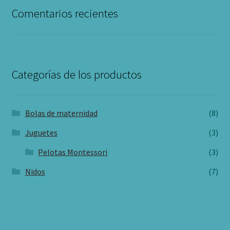
Facebook
Instagram
Pinterest
Comentarios recientes
Categorías de los productos
Bolas de maternidad
(8)
Juguetes
(3)
Pelotas Montessori
(3)
Nidos
(7)