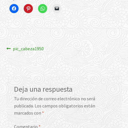
Navegación
Anterior:
pic_cabeza1950
de
entradas
Deja una respuesta
Tu dirección de correo electrónico no será
publicada.
Los campos obligatorios están
marcados con
*
Comentario
*