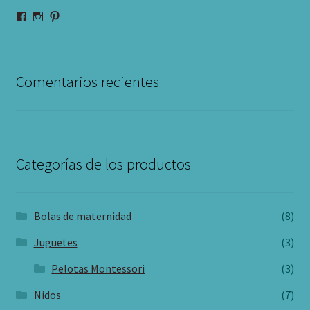
Ver
Ver
Ver
perfil
perfil
perfil
de
de
de
pekenido
pekenido
pekenido
en
en
en
Facebook
Instagram
Pinterest
Comentarios recientes
Categorías de los productos
Bolas de maternidad
(8)
Juguetes
(3)
Pelotas Montessori
(3)
Nidos
(7)