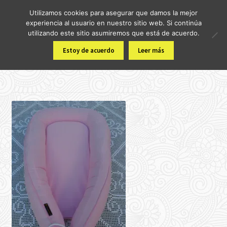
Utilizamos cookies para asegurar que damos la mejor
Ir
Ir
experiencia al usuario en nuestro sitio web. Si continúa
Menú
a
al
utilizando este sitio asumiremos que está de acuerdo.
la
contenido
Inicio
Estoy de acuerdo
Leer más
navegación
Inicio
Tienda
Pekenido: Tu Compañero para el Colecho y Viajes
Carrito
Finalizar compra
Mi cuenta
Contacto